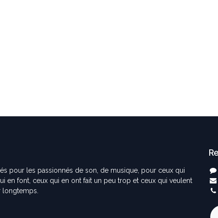
Re
éés pour les passionnés de son, de musique, pour ceux qui
i en font, ceux qui en ont fait un peu trop et ceux qui veulent
er longtemps.