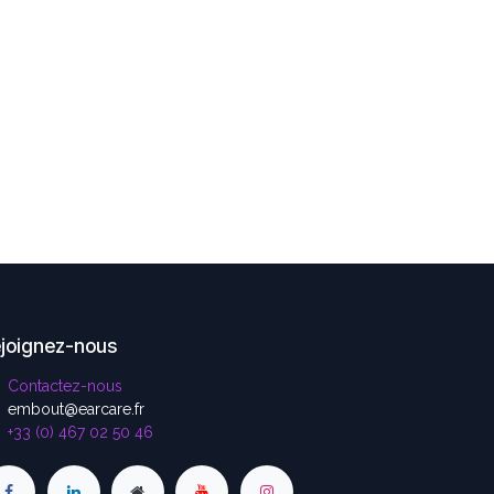
joignez-nous
Contactez-nous
embout@earcare.fr
+33 (0) 467 02 50 46