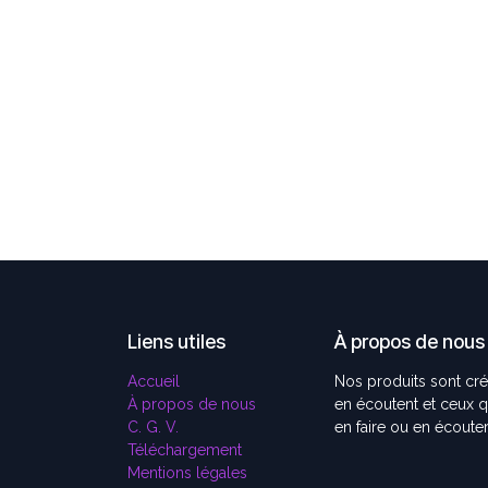
Liens utiles
À propos de nous
Accueil
Nos produits sont cr
À propos de nous
en écoutent et ceux qu
C. G. V.
en faire ou en écout
Téléchargement
Mentions légales