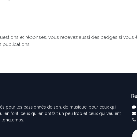
uestions et réponses, vous recevez aussi des badges si vous ê
s publications.
Re
éés pour les passionnés de son, de musique, pour ceux qui
i en font, ceux qui en ont fait un peu trop et ceux qui veulent
er longtemps.