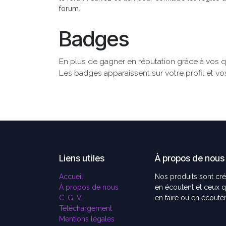
forum.
Badges
En plus de gagner en réputation grâce à vos q
Les badges apparaissent sur votre profil et vo
Liens utiles
À propos de nous
Accueil
Nos produits sont cr
À propos de nous
en écoutent et ceux qu
C. G. V.
en faire ou en écout
Téléchargement
Mentions légales