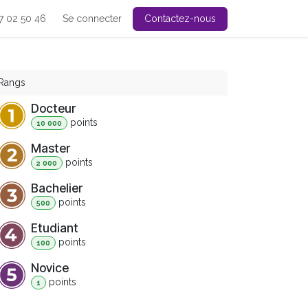
7 02 50 46
Se connecter
Contactez-nous
Rangs
Docteur
point
s
10 000
Master
point
s
2 000
Bachelier
point
s
500
Etudiant
point
s
100
Novice
point
s
1