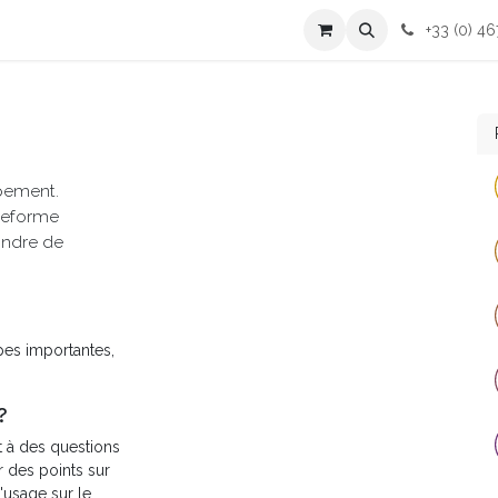
cessoires
Contactez-nous
+33 (0) 46
pement.
ateforme
indre de
pes importantes,
?
 à des questions
 des points sur
'usage sur le