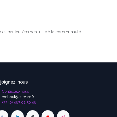
tes particulièrement utile à la communauté.
joignez-nous
Contactez-nous
embout@earcare.fr
+33 (0) 467 02 50 46