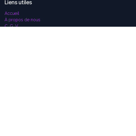
Liens utiles
Accueil
À propos de nous
C. G. V.
Téléchargement
Mentions légales
Contactez-nous
À propos de nous
Nos produits sont créés pour les passionnés de son, de
musique, pour ceux qui en écoutent et ceux qui en font, ceux
qui en ont fait un peu trop et ceux qui veulent en faire ou en
écouter longtemps.