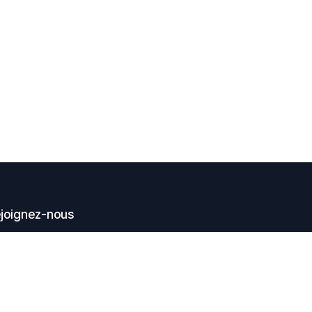
joignez-nous
Contactez-nous
embout@earcare.fr
+33 (0) 467 02 50 46