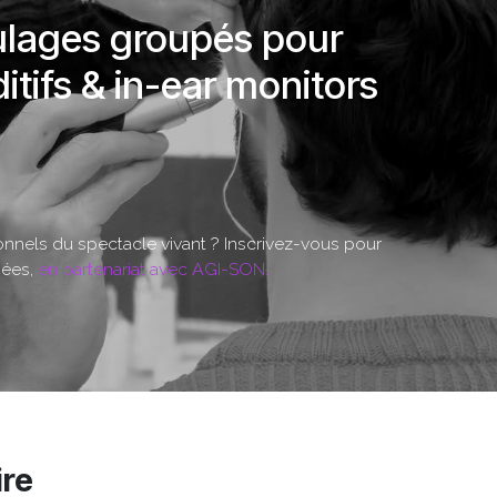
lages groupés pour
itifs & in-ear monitors
nnels du spectacle vivant ? Inscrivez-vous pour
iées,
en partenariat avec AGI-SON.
ire