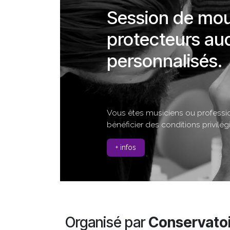
Session de mou
protecteurs aud
personnalisés.
Vous êtes musiciens ou professio
bénéficier des conditions privilég
+ infos
Organisé par
Conservato