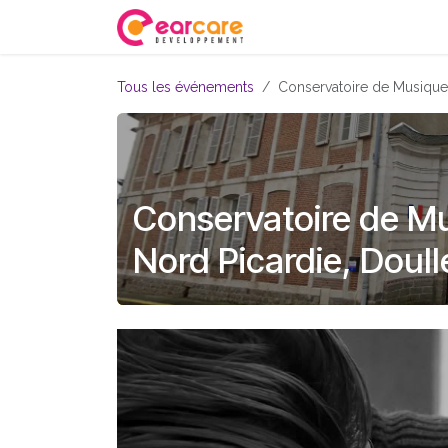
Se rendre au contenu
Accueil
Embouts
Ac
Tous les événements
Conservatoire de Musique e
Conservatoire de Mu
Nord Picardie, Doull