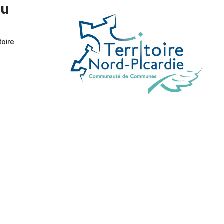
du
toire