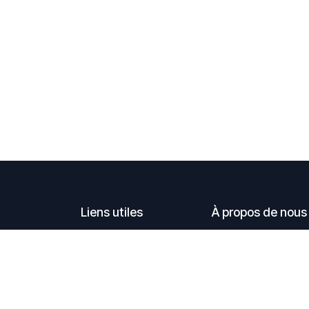
Liens utiles
À propos de nous
Accueil
Nos produits sont cr
À propos de nous
en écoutent et ceux qu
C. G. V.
en faire ou en écout
Téléchargement
Mentions légales