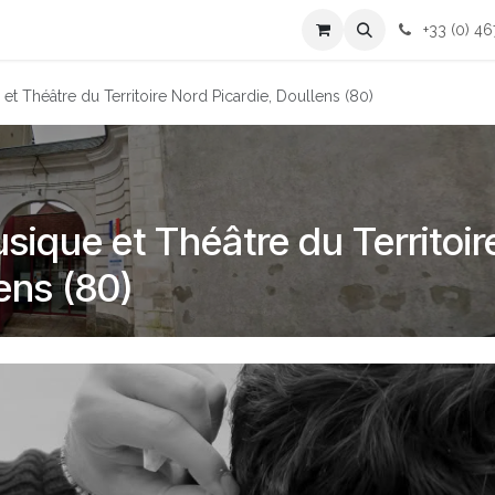
cessoires
Contactez-nous
+33 (0) 46
t Théâtre du Territoire Nord Picardie, Doullens (80)
sique et Théâtre du Territoir
ens (80)