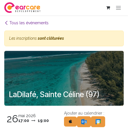
Se rendre au contenu
Tous les événements
Les inscriptions
sont clôturées
LaDilafé, Sainte Céline (97)
Ajouter au calendrier :
26
mai 2026
17:00
19:00