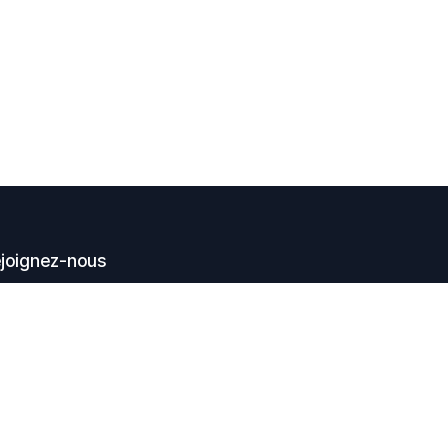
joignez-nous
Contactez-nous
embout@earcare.fr
+33 (0) 467 02 50 46