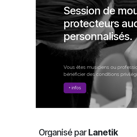
Session de mou
protecteurs aud
personnalisés.
Vous êtes musiciens ou professio
bénéficier des conditions privilég
+ infos
Organisé par
Lanetik