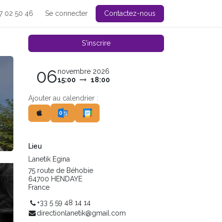
7 02 50 46
Se connecter
Contactez-nous
S'inscrire
06
novembre 2026
15:00
18:00
Ajouter au calendrier :
Lieu
Lanetik Egina
75 route de Béhobie
64700 HENDAYE
France
+33 5 59 48 14 14
directionlanetik@gmail.com