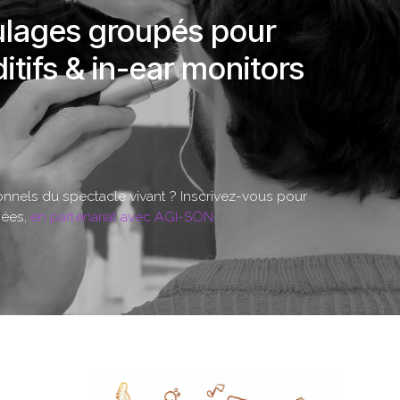
lages groupés pour
itifs & in-ear monitors
nnels du spectacle vivant ? Inscrivez-vous pour
iées,
en partenariat avec AGI-SON.