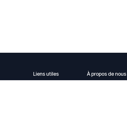
Liens utiles
À propos de nous
Accueil
Nos produits sont cr
À propos de nous
en écoutent et ceux qu
C. G. V.
en faire ou en écout
Téléchargement
Mentions légales
Contactez-nous