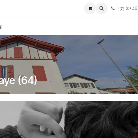
cessoires
Contactez-nous
+33 (0) 46
4)
aye (64)